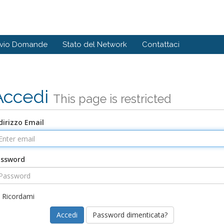
ivio Domande
Stato del Network
Contattaci
Accedi
This page is restricted
dirizzo Email
assword
Ricordami
Password dimenticata?