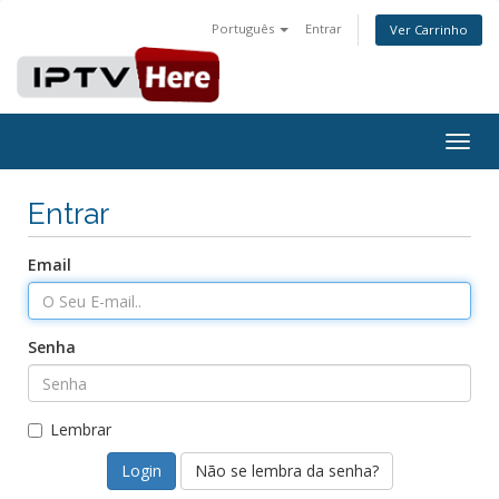
Português
Entrar
Ver Carrinho
Togg
navig
Entrar
Email
Senha
Lembrar
Não se lembra da senha?